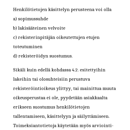
Henkilötietojen käsittelyn perusteena voi olla
a) sopimussuhde
b) lakisääteinen velvoite
c) rekisterinpitäjän oikeutettujen etujen
toteutuminen
d) rekisteröidyn suostumus.
Sikäli kuin edellä kohdassa 4.2. esitettyihin
lakeihin tai olosuhteisiin perustuva
rekisteröintioikeus ylittyy, tai mainittua muuta
oikeusperustaa ei ole, pyydetään asiakkaalta
erikseen suostumus henkilötietojen
tallentamiseen, käsittelyyn ja säilyttämiseen.
Toimeksiantotietoja käytetään myös arviointi-