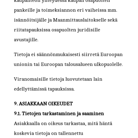
kaupanteon yhteydessä kaupan osapuolten
pankeille ja toimeksiannon eri vaiheissa mm.
isännöitsijälle ja Maanmittauslaitokselle sekä
riitatapauksissa osapuolten juridisille
avustajille.
Tietoja ei säännönmukaisesti siirretä Euroopan
unionin tai Euroopan talousalueen ulkopuolelle.
Viranomaisille tietoja luovutetaan lain
edellyttämissä tapauksissa.
9. ASIAKKAAN OIKEUDET
9.1. Tietojen tarkastaminen ja saaminen
Asiakkaalla on oikeus tarkastaa, mitä häntä
koskevia tietoja on tallennettu