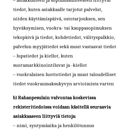
– asiakkuuteen ja sopimussuhteeseen liittyvät
tiedot, kuten asiakkaalle tarjotut palvelut,
niiden käyttämispäivä, ostotarjouksen, sen
hyväksymisen, vuokra- tai kauppasopimuksen
tekopäivä ja tiedot, kohdetiedot, välityspalkkio,
palvelun myyjätiedot sekä muut vastaavat tiedot
– lupatiedot ja kiellot, kuten
suoramarkkinointiluvat ja -kiellot
– vuokralaisen luottotiedot ja muut taloudelliset
tiedot vuokranmaksukyvyn arvioimista varten
b) Rahanpesulain valvontaa koskevissa
rekisteritiedoissa voidaan käsitellä seuraavia
asiakkaaseen liittyviä tietoja:
– nimi, syntymäaika ja henkilötunnus