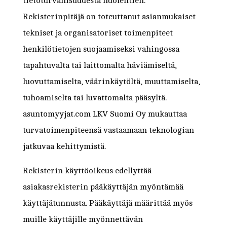
tietoturvallisuudesta huolehtien.
Rekisterinpitäjä on toteuttanut asianmukaiset
tekniset ja organisatoriset toimenpiteet
henkilötietojen suojaamiseksi vahingossa
tapahtuvalta tai laittomalta häviämiseltä,
luovuttamiselta, väärinkäytöltä, muuttamiselta,
tuhoamiselta tai luvattomalta pääsyltä.
asuntomyyjat.com LKV Suomi Oy mukauttaa
turvatoimenpiteensä vastaamaan teknologian
jatkuvaa kehittymistä.
Rekisterin käyttöoikeus edellyttää
asiakasrekisterin pääkäyttäjän myöntämää
käyttäjätunnusta. Pääkäyttäjä määrittää myös
muille käyttäjille myönnettävän