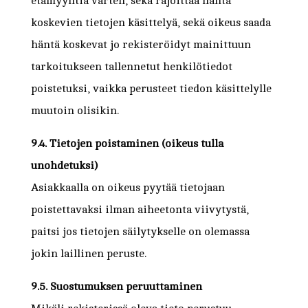
etämyyntiä varten, sekä rajoittaa häntä
koskevien tietojen käsittelyä, sekä oikeus saada
häntä koskevat jo rekisteröidyt mainittuun
tarkoitukseen tallennetut henkilötiedot
poistetuksi, vaikka perusteet tiedon käsittelylle
muutoin olisikin.
9.4. Tietojen poistaminen (oikeus tulla
unohdetuksi)
Asiakkaalla on oikeus pyytää tietojaan
poistettavaksi ilman aiheetonta viivytystä,
paitsi jos tietojen säilytykselle on olemassa
jokin laillinen peruste.
9.5. Suostumuksen peruuttaminen