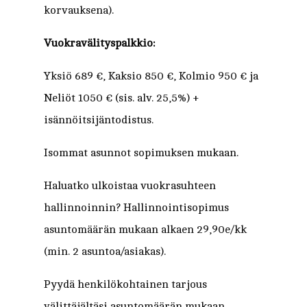
korvauksena).
Vuokravälityspalkkio:
Yksiö 689 €, Kaksio 850 €, Kolmio 950 € ja
Neliöt 1050 € (sis. alv. 25,5%) +
isännöitsijäntodistus.
Isommat asunnot sopimuksen mukaan.
Haluatko ulkoistaa vuokrasuhteen
hallinnoinnin? Hallinnointisopimus
asuntomäärän mukaan alkaen 29,90e/kk
(min. 2 asuntoa/asiakas).
Pyydä henkilökohtainen tarjous
välittäjältäsi asuntomäärän mukaan.